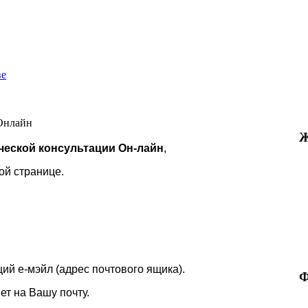
ве
 Онлайн
Ж
еской консультации Он-лайн
,
ой странице.
й е-мэйл (адрес почтового ящика).
Ф
т на Вашу почту.